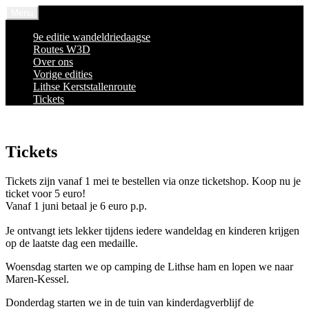
Spring
Menu
naar
inhoud
9e editie wandeldriedaagse
Routes W3D
Over ons
Vorige edities
Lithse Kerststallenroute
Tickets
Tickets
Tickets zijn vanaf 1 mei te bestellen via onze ticketshop. Koop nu je
ticket voor 5 euro!
Vanaf 1 juni betaal je 6 euro p.p.
Je ontvangt iets lekker tijdens iedere wandeldag en kinderen krijgen
op de laatste dag een medaille.
Woensdag starten we op camping de Lithse ham en lopen we naar
Maren-Kessel.
Donderdag starten we in de tuin van kinderdagverblijf de