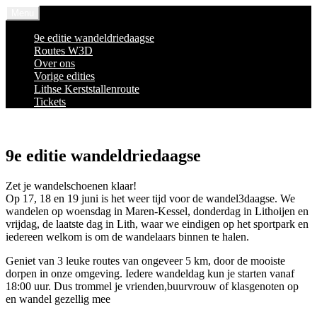
Spring
Menu
naar
inhoud
9e editie wandeldriedaagse
Routes W3D
Over ons
Vorige edities
Lithse Kerststallenroute
Tickets
9e editie wandeldriedaagse
Zet je wandelschoenen klaar!
Op 17, 18 en 19 juni is het weer tijd voor de wandel3daagse. We
wandelen op woensdag in Maren-Kessel, donderdag in Lithoijen en
vrijdag, de laatste dag in Lith, waar we eindigen op het sportpark en
iedereen welkom is om de wandelaars binnen te halen.
Geniet van 3 leuke routes van ongeveer 5 km, door de mooiste
dorpen in onze omgeving. Iedere wandeldag kun je starten vanaf
18:00 uur. Dus trommel je vrienden,buurvrouw of klasgenoten op
en wandel gezellig mee